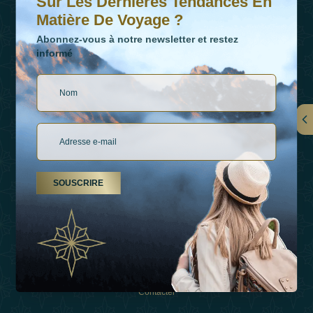
Sur Les Dernières Tendances En
Matière De Voyage ?
Abonnez-vous à notre newsletter et restez
informé
LIENS
À Propos De Nous
SOUSCRIRE
Types De Vacances
Inspirations
Expérience
Boutique
Contacter