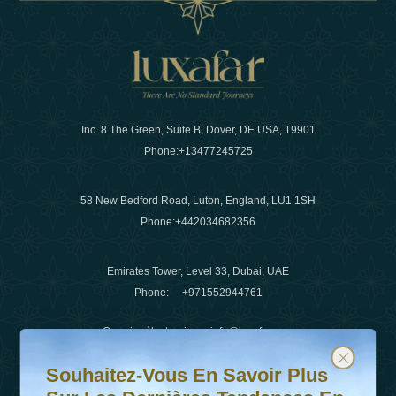
Inc. 8 The Green, Suite B, Dover, DE USA, 19901
Phone:
+13477245725
58 New Bedford Road, Luton, England, LU1 1SH
Phone:
+442034682356
Emirates Tower, Level 33, Dubai, UAE
Phone:
+971552944761
Courrier électronique
:
info@luxafar.com
Souhaitez-vous en savoir plus sur les dernières tendanc
Abonnez-vous à notre newsletter et restez informé
WhatsApp N°
:
+442034682356
Souhaitez-Vous En Savoir Plus
+971552944761