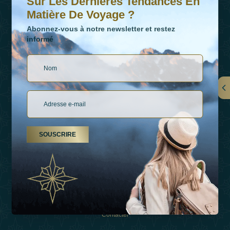
Sur Les Dernières Tendances En
Matière De Voyage ?
Abonnez-vous à notre newsletter et restez
informé
LIENS
À Propos De Nous
SOUSCRIRE
Types De Vacances
Inspirations
Expérience
Boutique
Contacter