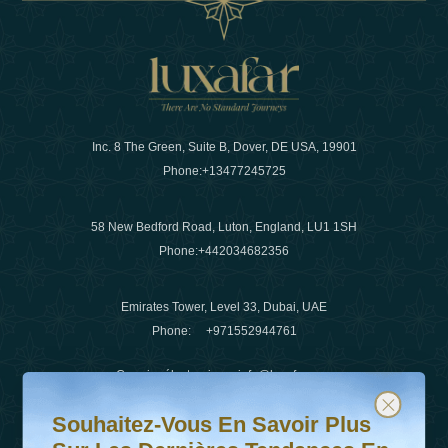
Inc. 8 The Green, Suite B, Dover, DE USA, 19901
Phone:
+13477245725
58 New Bedford Road, Luton, England, LU1 1SH
Phone:
+442034682356
Emirates Tower, Level 33, Dubai, UAE
Phone:
+971552944761
Courrier électronique
:
info@luxafar.com
Souhaitez-vous en savoir plus sur les dernières tendanc
Abonnez-vous à notre newsletter et restez informé
WhatsApp N°
:
+442034682356
Souhaitez-Vous En Savoir Plus
+971552944761