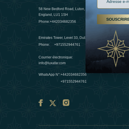
58 New Bedford Road, Luton,
Randonnées
England, LU1 1SH
arabes un
SOUSCRIR
Phone:
+442034682356
destinatio
03 April 20
Emirates Tower, Level 33, Dubai, UAE
Evasions h
Phone:
+971552944761
Émirats : r
Courrier électronique
:
10 March 
info@luxafar.com
WhatsApp N°
:
+442034682356
+971552944761