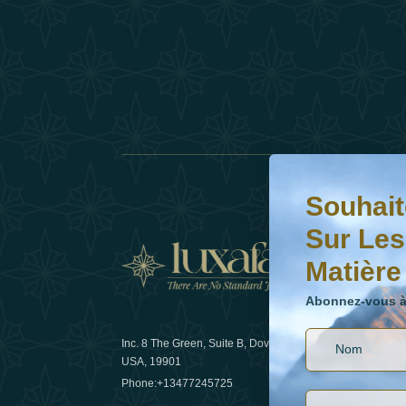
Souhaitez-vous en s
Abonnez-vous à notr
Souhait
Sur Les
Matière
Actual
Abonnez-vous à 
Inc. 8 The Green, Suite B, Dover, DE
Comment l
USA, 19901
les voyage
Phone:
+13477245725
29 April 20