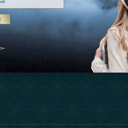
Vacances
Termes Et Conditi
, soins spa et yoga, les Émirats
Inspirations
is s'imposent comme une
E
Devenez Partenair
n de bien-être
Expérience
25
Our Team
Boutique
ivernales pour les voyageurs des
edéfinir le voyage de luxe
Contacter
2025