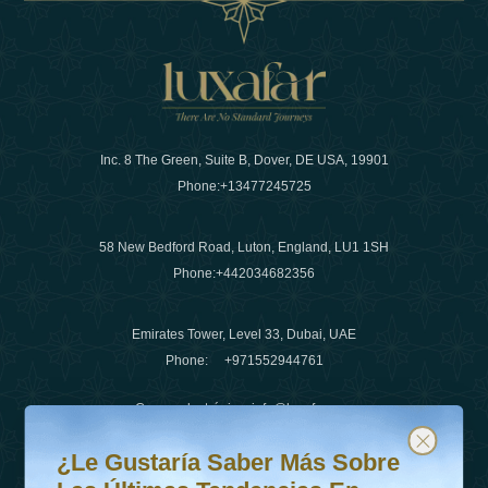
Inc. 8 The Green, Suite B, Dover, DE USA, 19901
Phone:
+13477245725
58 New Bedford Road, Luton, England, LU1 1SH
Phone:
+442034682356
Emirates Tower, Level 33, Dubai, UAE
Phone:
+971552944761
Correo electrónico
:
info@luxafar.com
¿Le gustaría saber más sobre las últimas tendencias en v
Suscríbete a nuestro boletín y mantente actualizado
Número de WhatsApp
:
+442034682356
¿Le Gustaría Saber Más Sobre
+971552944761