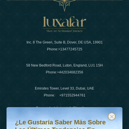
Inc. 8 The Green, Suite B, Dover, DE USA, 19901
Phone:
+13477245725
58 New Bedford Road, Luton, England, LU1 1SH
Phone:
+442034682356
Emirates Tower, Level 33, Dubai, UAE
Phone:
+971552944761
Correo electrónico
:
info@luxafar.com
¿Le gustaría saber más sobre las últimas tendencias en v
Suscríbete a nuestro boletín y mantente actualizado
Número de WhatsApp
:
+442034682356
¿Le Gustaría Saber Más Sobre
+971552944761