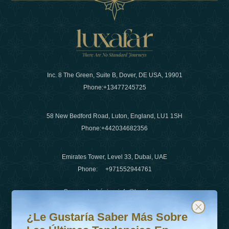
Inc. 8 The Green, Suite B, Dover, DE USA, 19901
Phone:
+13477245725
58 New Bedford Road, Luton, England, LU1 1SH
Phone:
+442034682356
Emirates Tower, Level 33, Dubai, UAE
Phone:
+971552944761
Correo electrónico
:
info@luxafar.com
¿Le gustaría saber más sobre las últimas tendencias en v
Suscríbete a nuestro boletín y mantente actualizado
Número de WhatsApp
:
+442034682356
¿Le Gustaría Saber Más Sobre
+971552944761