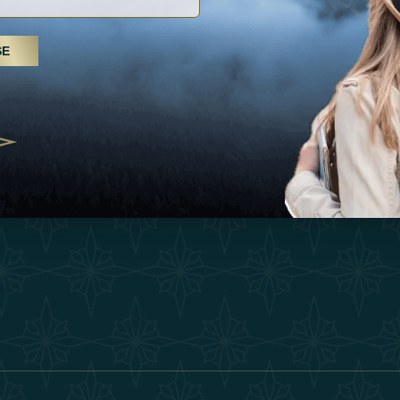
Inspiraciones
Términos Y 
, tratamientos de spa y yoga: los
SE
Esperienza
Conviértase 
Árabes Unidos se erigen como un
 bienestar
Tienda
Our Team
25
Contact
ivernales pour les voyageurs des
edéfinir le voyage de luxe
2025