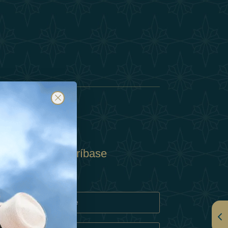
Suscríbase
y
rivacidad