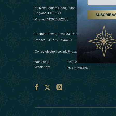
58 New Bedford Road, Luton,
Senderismo
England, LU1 1SH
SUSCRÍBA
Emiratos 
Phone:
+442034682356
destino de
03 April 20
Emirates Tower, Level 33, Dubai, UAE
Évasions h
Phone:
+971552944761
Émirats: r
Correo electrónico
:
info@luxafar.com
10 March 
Número de
+442034682356
WhatsApp
:
+971552944761