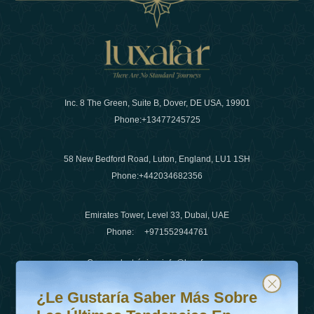
Inc. 8 The Green, Suite B, Dover, DE USA, 19901
Phone:
+13477245725
58 New Bedford Road, Luton, England, LU1 1SH
Phone:
+442034682356
Emirates Tower, Level 33, Dubai, UAE
Phone:
+971552944761
Correo electrónico
:
info@luxafar.com
¿Le gustaría saber más sobre las últimas tendencias en v
Suscríbete a nuestro boletín y mantente actualizado
Número de WhatsApp
:
+442034682356
¿Le Gustaría Saber Más Sobre
+971552944761