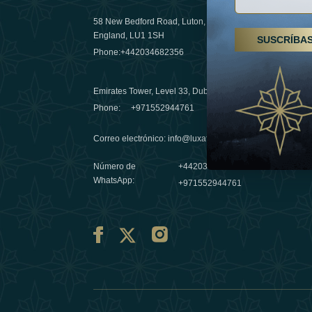
58 New Bedford Road, Luton,
Senderismo
England, LU1 1SH
SUSCRÍBA
Emiratos 
Phone:
+442034682356
destino de
03 April 20
Emirates Tower, Level 33, Dubai, UAE
Évasions h
Phone:
+971552944761
Émirats: r
Correo electrónico
:
info@luxafar.com
10 March 
Número de
+442034682356
WhatsApp
:
+971552944761