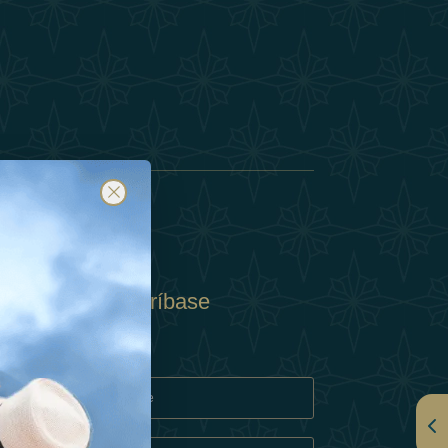
Suscríbase
y
rivacidad