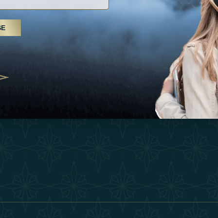
Inspiraciones
Términos Y 
, tratamientos de spa y yoga: los
SE
Esperienza
Conviértase 
Árabes Unidos se erigen como un
 bienestar
Tienda
Our Team
25
Contact
ivernales pour les voyageurs des
edéfinir le voyage de luxe
2025