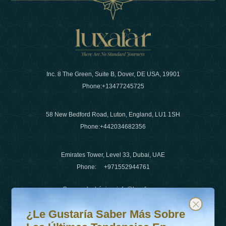
Inc. 8 The Green, Suite B, Dover, DE USA, 19901
Phone:
+13477245725
58 New Bedford Road, Luton, England, LU1 1SH
Phone:
+442034682356
Emirates Tower, Level 33, Dubai, UAE
Phone:
+971552944761
Correo electrónico
:
info@luxafar.com
¿Le gustaría saber más sobre las últimas tendencias en v
Suscríbete a nuestro boletín y mantente actualizado
Número de WhatsApp
:
+442034682356
¿Le Gustaría Saber Más Sobre
+971552944761