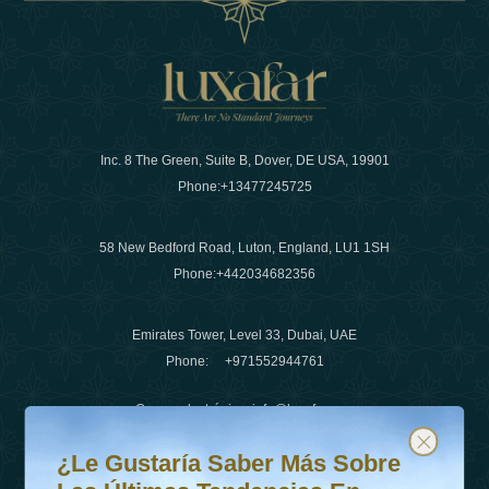
Inc. 8 The Green, Suite B, Dover, DE USA, 19901
Phone:
+13477245725
58 New Bedford Road, Luton, England, LU1 1SH
Phone:
+442034682356
Emirates Tower, Level 33, Dubai, UAE
Phone:
+971552944761
Correo electrónico
:
info@luxafar.com
¿Le gustaría saber más sobre las últimas tendencias en v
Suscríbete a nuestro boletín y mantente actualizado
Número de WhatsApp
:
+442034682356
¿Le Gustaría Saber Más Sobre
+971552944761