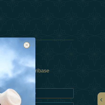
Suscríbase
y
rivacidad