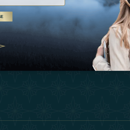
Inspiraciones
Términos Y 
, tratamientos de spa y yoga: los
SE
Esperienza
Conviértase 
Árabes Unidos se erigen como un
 bienestar
Tienda
Our Team
25
Contact
ivernales pour les voyageurs des
edéfinir le voyage de luxe
2025