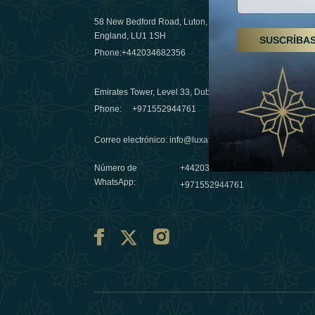
58 New Bedford Road, Luton,
Senderismo
England, LU1 1SH
SUSCRÍBA
Emiratos 
Phone:
+442034682356
destino de
03 April 20
Emirates Tower, Level 33, Dubai, UAE
Évasions h
Phone:
+971552944761
Émirats: r
Correo electrónico
:
info@luxafar.com
10 March 
Número de
+442034682356
WhatsApp
:
+971552944761