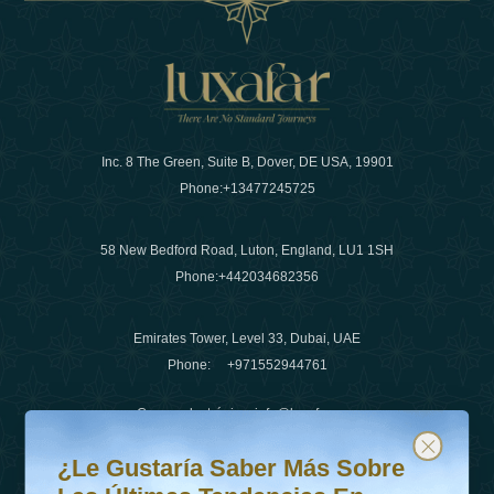
Inc. 8 The Green, Suite B, Dover, DE USA, 19901
Phone:
+13477245725
58 New Bedford Road, Luton, England, LU1 1SH
Phone:
+442034682356
Emirates Tower, Level 33, Dubai, UAE
Phone:
+971552944761
Correo electrónico
:
info@luxafar.com
¿Le gustaría saber más sobre las últimas tendencias en v
Suscríbete a nuestro boletín y mantente actualizado
Número de WhatsApp
:
+442034682356
¿Le Gustaría Saber Más Sobre
+971552944761