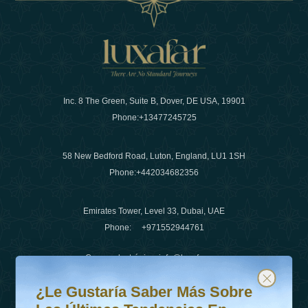
Inc. 8 The Green, Suite B, Dover, DE USA, 19901
Phone:
+13477245725
58 New Bedford Road, Luton, England, LU1 1SH
Phone:
+442034682356
Emirates Tower, Level 33, Dubai, UAE
Phone:
+971552944761
Correo electrónico
:
info@luxafar.com
¿Le gustaría saber más sobre las últimas tendencias en v
Suscríbete a nuestro boletín y mantente actualizado
Número de WhatsApp
:
+442034682356
¿Le Gustaría Saber Más Sobre
+971552944761