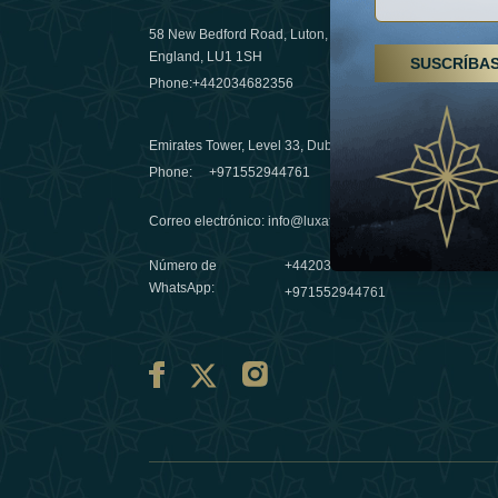
58 New Bedford Road, Luton,
Senderismo
England, LU1 1SH
SUSCRÍBA
Emiratos 
Phone:
+442034682356
destino de
03 April 20
Emirates Tower, Level 33, Dubai, UAE
Évasions h
Phone:
+971552944761
Émirats: r
Correo electrónico
:
info@luxafar.com
10 March 
Número de
+442034682356
WhatsApp
:
+971552944761