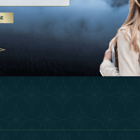
Inspiraciones
Términos Y 
, tratamientos de spa y yoga: los
SE
Esperienza
Conviértase 
Árabes Unidos se erigen como un
 bienestar
Tienda
Our Team
25
Contact
ivernales pour les voyageurs des
edéfinir le voyage de luxe
2025