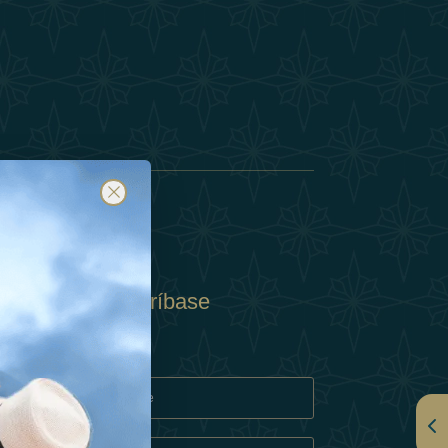
Suscríbase
y
rivacidad