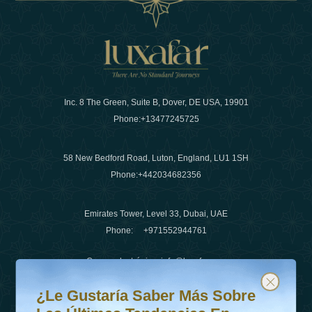
Inc. 8 The Green, Suite B, Dover, DE USA, 19901
Phone:
+13477245725
58 New Bedford Road, Luton, England, LU1 1SH
Phone:
+442034682356
Emirates Tower, Level 33, Dubai, UAE
Phone:
+971552944761
Correo electrónico
:
info@luxafar.com
¿Le gustaría saber más sobre las últimas tendencias en v
Suscríbete a nuestro boletín y mantente actualizado
Número de WhatsApp
:
+442034682356
¿Le Gustaría Saber Más Sobre
+971552944761