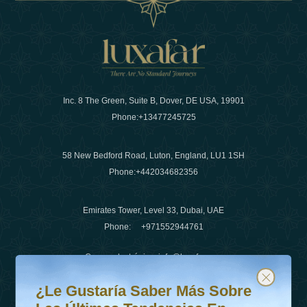
Inc. 8 The Green, Suite B, Dover, DE USA, 19901
Phone:
+13477245725
58 New Bedford Road, Luton, England, LU1 1SH
Phone:
+442034682356
Emirates Tower, Level 33, Dubai, UAE
Phone:
+971552944761
Correo electrónico
:
info@luxafar.com
¿Le gustaría saber más sobre las últimas tendencias en v
Suscríbete a nuestro boletín y mantente actualizado
Número de WhatsApp
:
+442034682356
¿Le Gustaría Saber Más Sobre
+971552944761