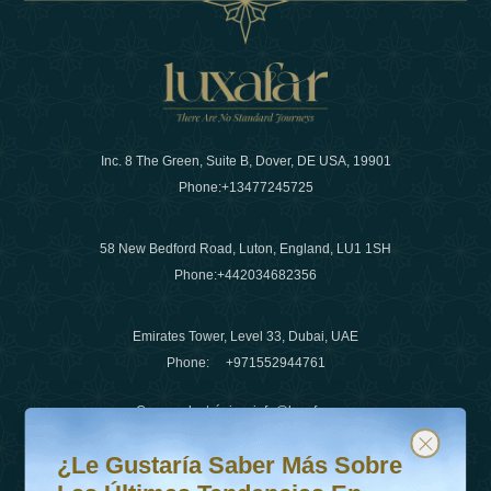
Inc. 8 The Green, Suite B, Dover, DE USA, 19901
Phone:
+13477245725
58 New Bedford Road, Luton, England, LU1 1SH
Phone:
+442034682356
Emirates Tower, Level 33, Dubai, UAE
Phone:
+971552944761
Correo electrónico
:
info@luxafar.com
¿Le gustaría saber más sobre las últimas tendencias en v
Suscríbete a nuestro boletín y mantente actualizado
Número de WhatsApp
:
+442034682356
¿Le Gustaría Saber Más Sobre
+971552944761