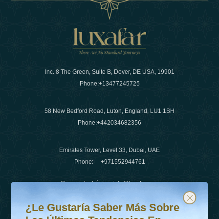
Inc. 8 The Green, Suite B, Dover, DE USA, 19901
Phone:
+13477245725
58 New Bedford Road, Luton, England, LU1 1SH
Phone:
+442034682356
Emirates Tower, Level 33, Dubai, UAE
Phone:
+971552944761
Correo electrónico
:
info@luxafar.com
¿Le gustaría saber más sobre las últimas tendencias en v
Suscríbete a nuestro boletín y mantente actualizado
Número de WhatsApp
:
+442034682356
¿Le Gustaría Saber Más Sobre
+971552944761