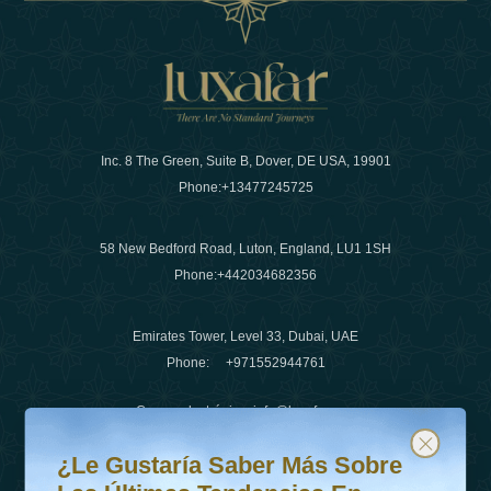
Inc. 8 The Green, Suite B, Dover, DE USA, 19901
Phone:
+13477245725
58 New Bedford Road, Luton, England, LU1 1SH
Phone:
+442034682356
Emirates Tower, Level 33, Dubai, UAE
Phone:
+971552944761
Correo electrónico
:
info@luxafar.com
¿Le gustaría saber más sobre las últimas tendencias en v
Suscríbete a nuestro boletín y mantente actualizado
Número de WhatsApp
:
+442034682356
¿Le Gustaría Saber Más Sobre
+971552944761