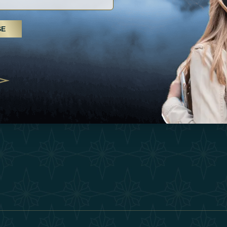
Inspiraciones
Términos Y 
, tratamientos de spa y yoga: los
SE
Esperienza
Conviértase 
Árabes Unidos se erigen como un
 bienestar
Tienda
Our Team
25
Contact
ivernales pour les voyageurs des
edéfinir le voyage de luxe
2025