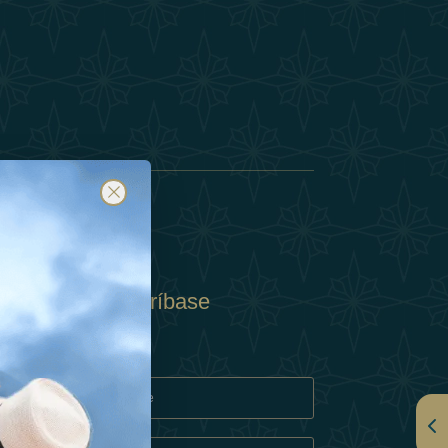
Suscríbase
y
rivacidad