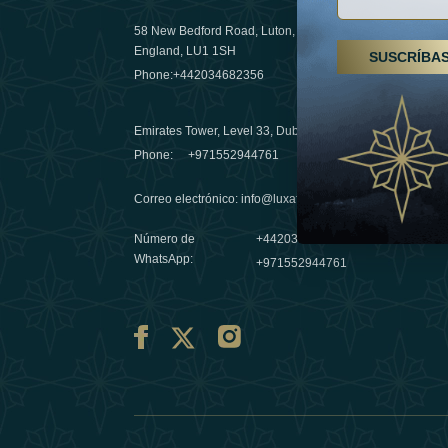
58 New Bedford Road, Luton,
Senderismo
England, LU1 1SH
SUSCRÍBA
Emiratos 
Phone:
+442034682356
destino de
03 April 20
Emirates Tower, Level 33, Dubai, UAE
Évasions h
Phone:
+971552944761
Émirats: r
Correo electrónico
:
info@luxafar.com
10 March 
Número de
+442034682356
WhatsApp
:
+971552944761