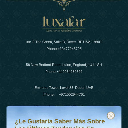
Inc. 8 The Green, Suite B, Dover, DE USA, 19901
Phone:
+13477245725
58 New Bedford Road, Luton, England, LU1 1SH
Phone:
+442034682356
Emirates Tower, Level 33, Dubai, UAE
Phone:
+971552944761
Correo electrónico
:
info@luxafar.com
¿Le gustaría saber más sobre las últimas tendencias en v
Suscríbete a nuestro boletín y mantente actualizado
Número de WhatsApp
:
+442034682356
¿Le Gustaría Saber Más Sobre
+971552944761