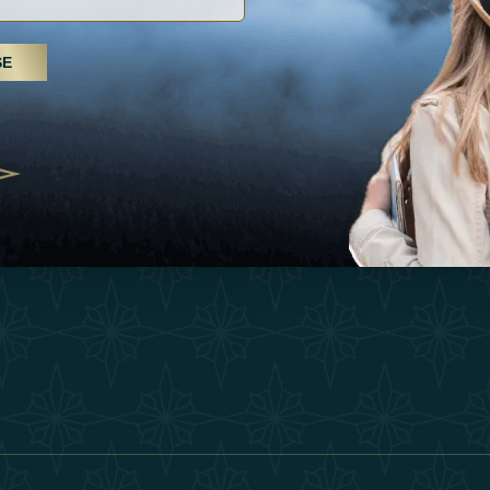
Inspiraciones
Términos Y 
, tratamientos de spa y yoga: los
SE
Esperienza
Conviértase 
Árabes Unidos se erigen como un
 bienestar
Tienda
Our Team
25
Contact
ivernales pour les voyageurs des
edéfinir le voyage de luxe
2025