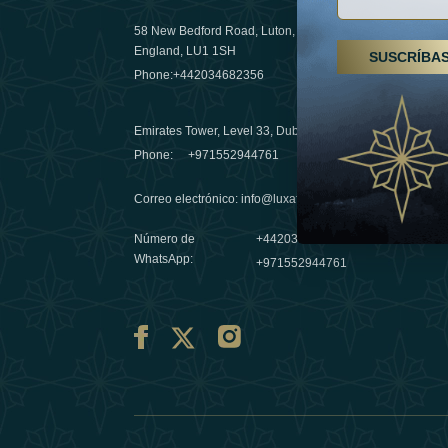
58 New Bedford Road, Luton,
Senderismo
England, LU1 1SH
SUSCRÍBA
Emiratos 
Phone:
+442034682356
destino de
03 April 20
Emirates Tower, Level 33, Dubai, UAE
Évasions h
Phone:
+971552944761
Émirats: r
Correo electrónico
:
info@luxafar.com
10 March 
Número de
+442034682356
WhatsApp
:
+971552944761