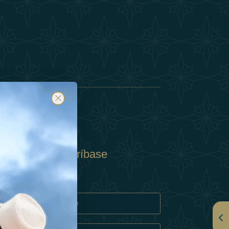
Suscríbase
y
rivacidad