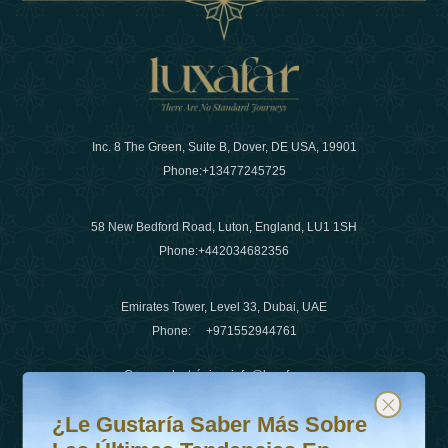
Inc. 8 The Green, Suite B, Dover, DE USA, 19901
Phone:
+13477245725
58 New Bedford Road, Luton, England, LU1 1SH
Phone:
+442034682356
Emirates Tower, Level 33, Dubai, UAE
Phone:
+971552944761
Correo electrónico
:
info@luxafar.com
¿Le gustaría saber más sobre las últimas tendencias en v
Suscríbete a nuestro boletín y mantente actualizado
Número de WhatsApp
:
+442034682356
¿Le Gustaría Saber Más Sobre
+971552944761