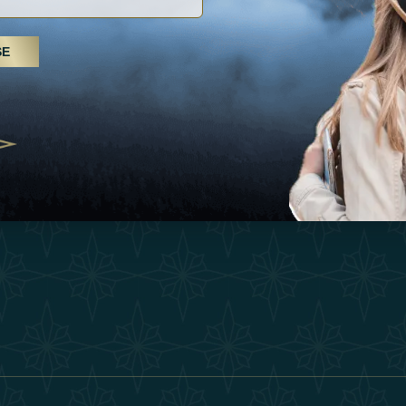
Inspiraciones
Términos Y 
, tratamientos de spa y yoga: los
SE
Esperienza
Conviértase 
Árabes Unidos se erigen como un
 bienestar
Tienda
Our Team
25
Contact
ivernales pour les voyageurs des
edéfinir le voyage de luxe
2025