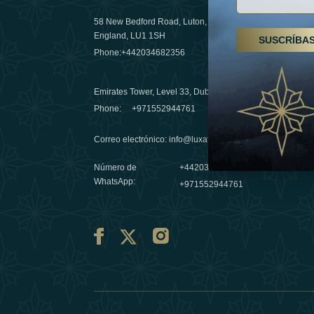
58 New Bedford Road, Luton,
Senderismo
England, LU1 1SH
SUSCRÍBA
Emiratos 
Phone:
+442034682356
destino de
03 April 20
Emirates Tower, Level 33, Dubai, UAE
Évasions h
Phone:
+971552944761
Émirats: r
Correo electrónico
:
info@luxafar.com
10 March 
Número de
+442034682356
WhatsApp
:
+971552944761