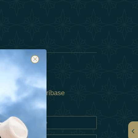
Suscríbase
y
rivacidad