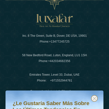
Inc. 8 The Green, Suite B, Dover, DE USA, 19901
Phone:
+13477245725
58 New Bedford Road, Luton, England, LU1 1SH
Phone:
+442034682356
Emirates Tower, Level 33, Dubai, UAE
Phone:
+971552944761
Correo electrónico
:
info@luxafar.com
¿Le gustaría saber más sobre las últimas tendencias en v
Suscríbete a nuestro boletín y mantente actualizado
Número de WhatsApp
:
+442034682356
¿Le Gustaría Saber Más Sobre
+971552944761