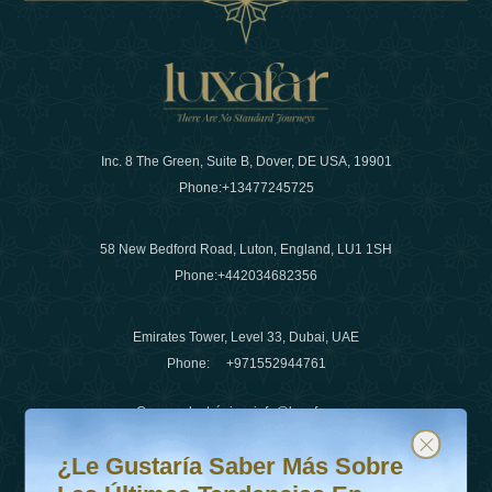
Inc. 8 The Green, Suite B, Dover, DE USA, 19901
Phone:
+13477245725
58 New Bedford Road, Luton, England, LU1 1SH
Phone:
+442034682356
Emirates Tower, Level 33, Dubai, UAE
Phone:
+971552944761
Correo electrónico
:
info@luxafar.com
¿Le gustaría saber más sobre las últimas tendencias en v
Suscríbete a nuestro boletín y mantente actualizado
Número de WhatsApp
:
+442034682356
¿Le Gustaría Saber Más Sobre
+971552944761