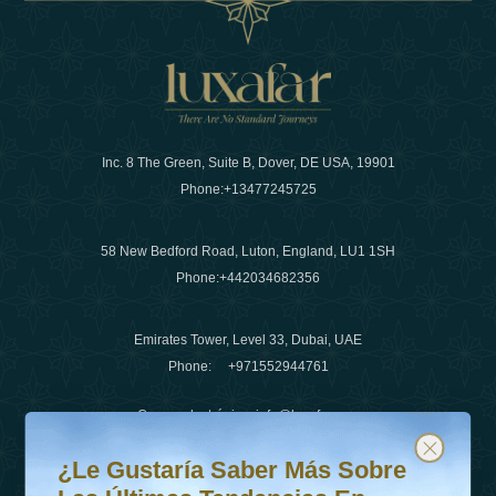
Inc. 8 The Green, Suite B, Dover, DE USA, 19901
Phone:
+13477245725
58 New Bedford Road, Luton, England, LU1 1SH
Phone:
+442034682356
Emirates Tower, Level 33, Dubai, UAE
Phone:
+971552944761
Correo electrónico
:
info@luxafar.com
¿Le gustaría saber más sobre las últimas tendencias en v
Suscríbete a nuestro boletín y mantente actualizado
Número de WhatsApp
:
+442034682356
¿Le Gustaría Saber Más Sobre
+971552944761