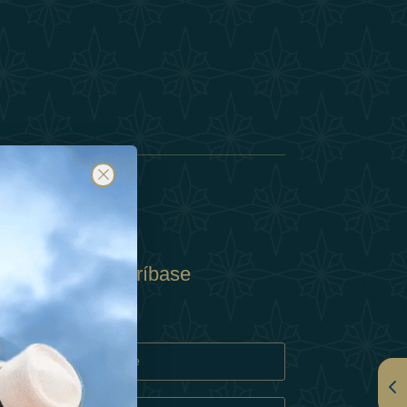
Suscríbase
y
rivacidad