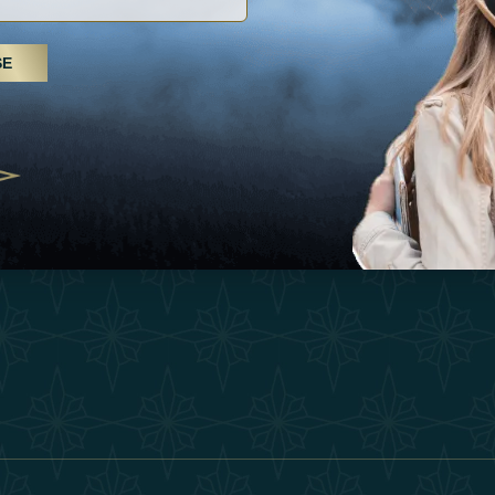
Inspiraciones
Términos Y 
, tratamientos de spa y yoga: los
SE
Esperienza
Conviértase 
Árabes Unidos se erigen como un
 bienestar
Tienda
Our Team
25
Contact
ivernales pour les voyageurs des
edéfinir le voyage de luxe
2025