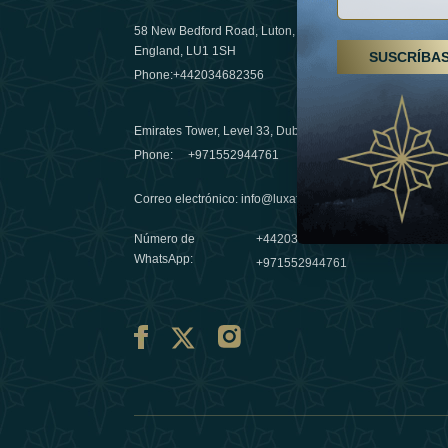
58 New Bedford Road, Luton,
Senderismo
England, LU1 1SH
SUSCRÍBA
Emiratos 
Phone:
+442034682356
destino de
03 April 20
Emirates Tower, Level 33, Dubai, UAE
Évasions h
Phone:
+971552944761
Émirats: r
Correo electrónico
:
info@luxafar.com
10 March 
Número de
+442034682356
WhatsApp
:
+971552944761