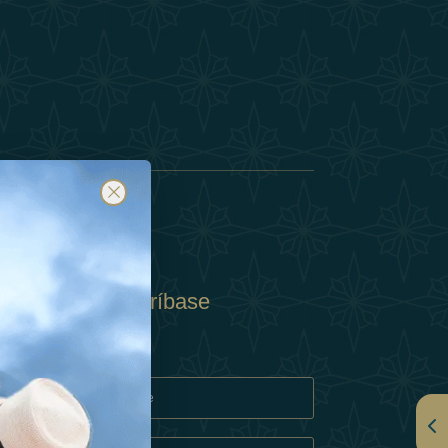
Suscríbase
y
rivacidad