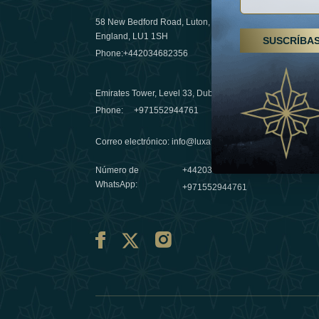
58 New Bedford Road, Luton,
Senderismo
England, LU1 1SH
SUSCRÍBA
Emiratos 
Phone:
+442034682356
destino de
03 April 20
Emirates Tower, Level 33, Dubai, UAE
Évasions h
Phone:
+971552944761
Émirats: r
Correo electrónico
:
info@luxafar.com
10 March 
Número de
+442034682356
WhatsApp
:
+971552944761