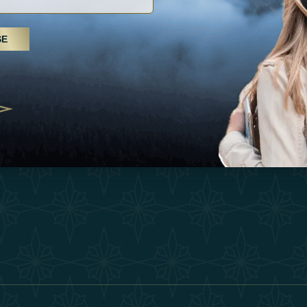
Inspiraciones
Términos Y 
, tratamientos de spa y yoga: los
SE
Esperienza
Conviértase 
Árabes Unidos se erigen como un
 bienestar
Tienda
Our Team
25
Contact
ivernales pour les voyageurs des
edéfinir le voyage de luxe
2025