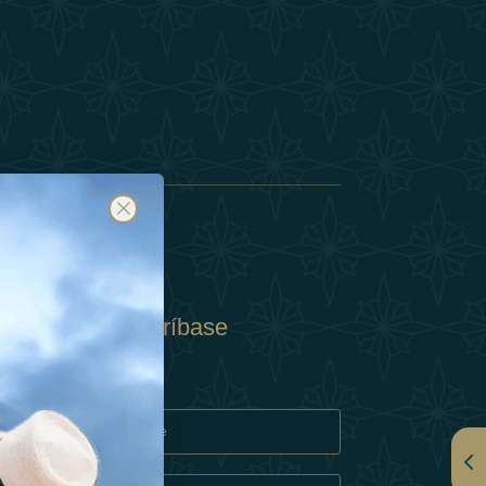
Suscríbase
y
rivacidad