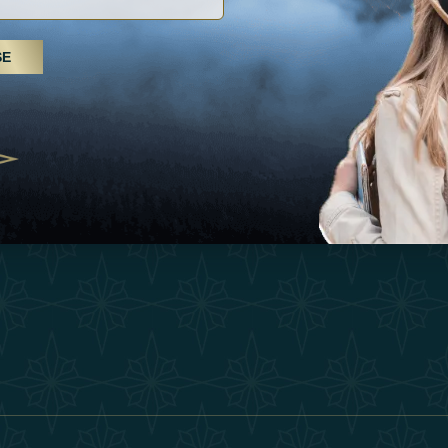
Inspiraciones
Términos Y 
, tratamientos de spa y yoga: los
SE
Esperienza
Conviértase 
Árabes Unidos se erigen como un
 bienestar
Tienda
Our Team
25
Contact
ivernales pour les voyageurs des
edéfinir le voyage de luxe
2025