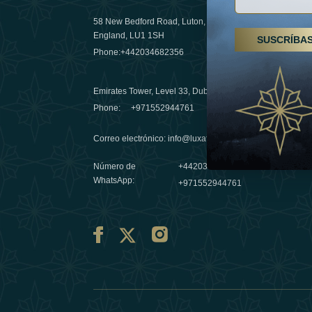
58 New Bedford Road, Luton,
Senderismo
England, LU1 1SH
SUSCRÍBA
Emiratos 
Phone:
+442034682356
destino de
03 April 20
Emirates Tower, Level 33, Dubai, UAE
Évasions h
Phone:
+971552944761
Émirats: r
Correo electrónico
:
info@luxafar.com
10 March 
Número de
+442034682356
WhatsApp
:
+971552944761