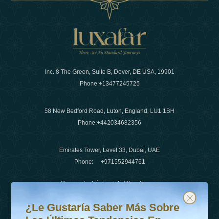
Inc. 8 The Green, Suite B, Dover, DE USA, 19901
Phone:
+13477245725
58 New Bedford Road, Luton, England, LU1 1SH
Phone:
+442034682356
Emirates Tower, Level 33, Dubai, UAE
Phone:
+971552944761
Correo electrónico
:
info@luxafar.com
¿Le gustaría saber más sobre las últimas tendencias en v
Suscríbete a nuestro boletín y mantente actualizado
Número de WhatsApp
:
+442034682356
¿Le Gustaría Saber Más Sobre
+971552944761