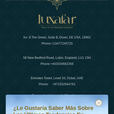
Inc. 8 The Green, Suite B, Dover, DE USA, 19901
Phone:
+13477245725
58 New Bedford Road, Luton, England, LU1 1SH
Phone:
+442034682356
Emirates Tower, Level 33, Dubai, UAE
Phone:
+971552944761
Correo electrónico
:
info@luxafar.com
¿Le gustaría saber más sobre las últimas tendencias en v
Suscríbete a nuestro boletín y mantente actualizado
Número de WhatsApp
:
+442034682356
¿Le Gustaría Saber Más Sobre
+971552944761