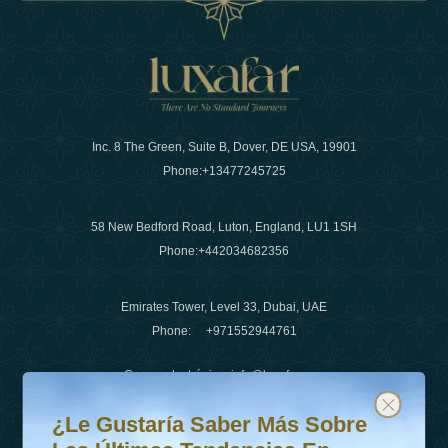
Inc. 8 The Green, Suite B, Dover, DE USA, 19901
Phone:
+13477245725
58 New Bedford Road, Luton, England, LU1 1SH
Phone:
+442034682356
Emirates Tower, Level 33, Dubai, UAE
Phone:
+971552944761
Correo electrónico
:
info@luxafar.com
¿Le gustaría saber más sobre las últimas tendencias en v
Suscríbete a nuestro boletín y mantente actualizado
Número de WhatsApp
:
+442034682356
¿Le Gustaría Saber Más Sobre
+971552944761