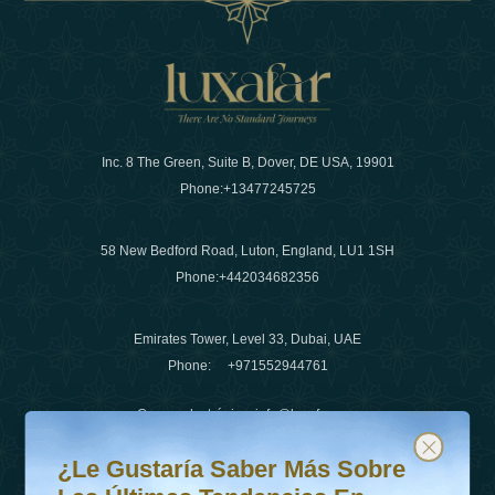
Inc. 8 The Green, Suite B, Dover, DE USA, 19901
Phone:
+13477245725
58 New Bedford Road, Luton, England, LU1 1SH
Phone:
+442034682356
Emirates Tower, Level 33, Dubai, UAE
Phone:
+971552944761
Correo electrónico
:
info@luxafar.com
¿Le gustaría saber más sobre las últimas tendencias en v
Suscríbete a nuestro boletín y mantente actualizado
Número de WhatsApp
:
+442034682356
¿Le Gustaría Saber Más Sobre
+971552944761