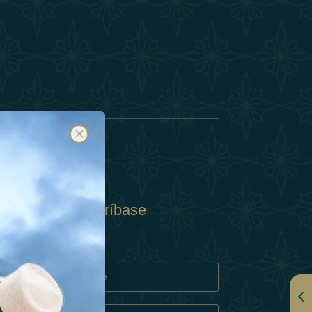
Suscríbase
y
rivacidad