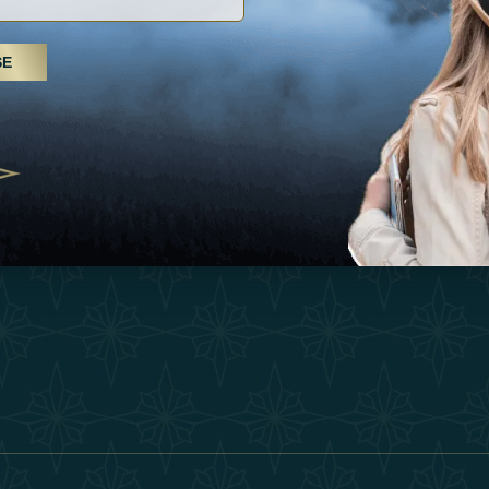
Inspiraciones
Términos Y 
, tratamientos de spa y yoga: los
SE
Esperienza
Conviértase 
Árabes Unidos se erigen como un
 bienestar
Tienda
Our Team
25
Contact
ivernales pour les voyageurs des
edéfinir le voyage de luxe
2025