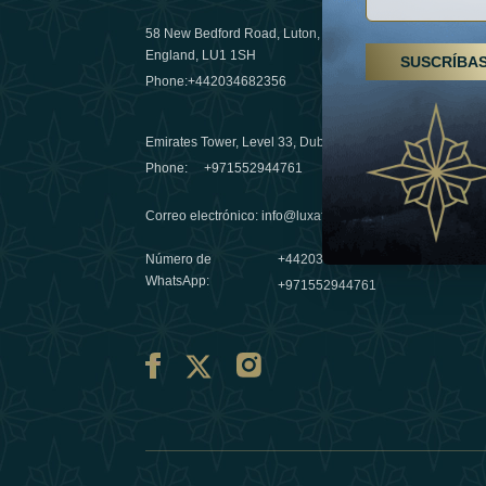
58 New Bedford Road, Luton,
Senderismo
England, LU1 1SH
SUSCRÍBA
Emiratos 
Phone:
+442034682356
destino de
03 April 20
Emirates Tower, Level 33, Dubai, UAE
Évasions h
Phone:
+971552944761
Émirats: r
Correo electrónico
:
info@luxafar.com
10 March 
Número de
+442034682356
WhatsApp
:
+971552944761