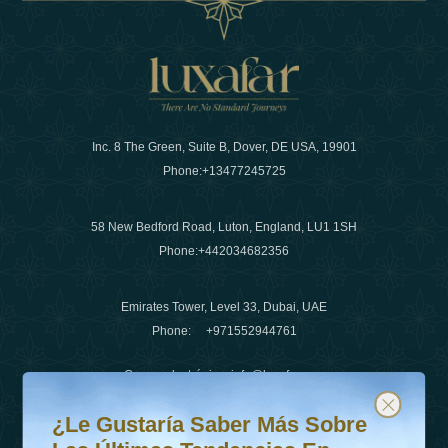
Inc. 8 The Green, Suite B, Dover, DE USA, 19901
Phone:
+13477245725
58 New Bedford Road, Luton, England, LU1 1SH
Phone:
+442034682356
Emirates Tower, Level 33, Dubai, UAE
Phone:
+971552944761
Correo electrónico
:
info@luxafar.com
¿Le gustaría saber más sobre las últimas tendencias en v
Suscríbete a nuestro boletín y mantente actualizado
Número de WhatsApp
:
+442034682356
¿Le Gustaría Saber Más Sobre
+971552944761