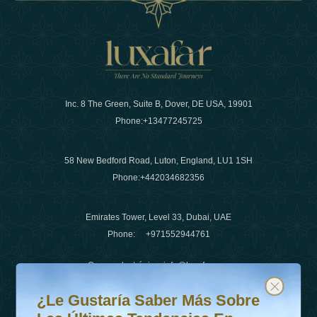
Inc. 8 The Green, Suite B, Dover, DE USA, 19901
Phone:
+13477245725
58 New Bedford Road, Luton, England, LU1 1SH
Phone:
+442034682356
Emirates Tower, Level 33, Dubai, UAE
Phone:
+971552944761
Correo electrónico
:
info@luxafar.com
¿Le gustaría saber más sobre las últimas tendencias en v
Suscríbete a nuestro boletín y mantente actualizado
Número de WhatsApp
:
+442034682356
¿Le Gustaría Saber Más Sobre
+971552944761