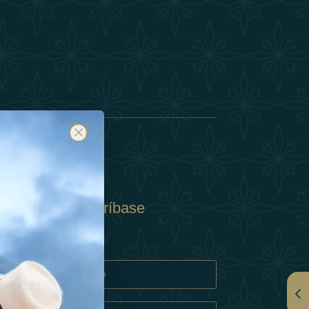
Suscríbase
y
rivacidad