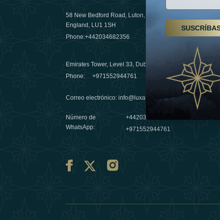
58 New Bedford Road, Luton,
Senderismo
England, LU1 1SH
SUSCRÍBA
Emiratos 
Phone:
+442034682356
destino de
03 April 20
Emirates Tower, Level 33, Dubai, UAE
Évasions h
Phone:
+971552944761
Émirats: r
Correo electrónico
:
info@luxafar.com
10 March 
Número de
+442034682356
WhatsApp
:
+971552944761