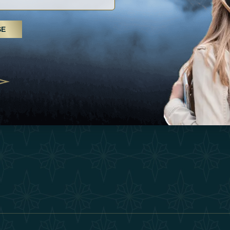
Inspiraciones
Términos Y 
, tratamientos de spa y yoga: los
SE
Esperienza
Conviértase 
Árabes Unidos se erigen como un
 bienestar
Tienda
Our Team
25
Contact
ivernales pour les voyageurs des
edéfinir le voyage de luxe
2025