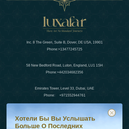
Inc. 8 The Green, Suite B, Dover, DE USA, 19901
Phone:
+13477245725
58 New Bedford Road, Luton, England, LU1 1SH
Phone:
+442034682356
Emirates Tower, Level 33, Dubai, UAE
Phone:
+971552944761
Хотели бы вы услышать больше о последних тенденц
Подпишитесь на нашу рассылку и будьте в курсе
Электронная почта
:
info@luxafar.com
Хотели Бы Вы Услышать
WhatsApp Нет
:
+442034682356
Больше О Последних
+971552944761