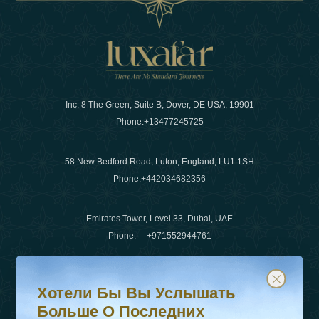
Inc. 8 The Green, Suite B, Dover, DE USA, 19901
Phone:
+13477245725
58 New Bedford Road, Luton, England, LU1 1SH
Phone:
+442034682356
Emirates Tower, Level 33, Dubai, UAE
Phone:
+971552944761
Хотели бы вы услышать больше о последних тенденц
Подпишитесь на нашу рассылку и будьте в курсе
Электронная почта
:
info@luxafar.com
Хотели Бы Вы Услышать
WhatsApp Нет
:
+442034682356
Больше О Последних
+971552944761