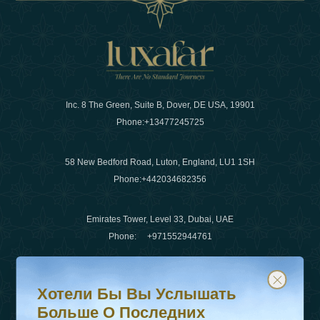
Inc. 8 The Green, Suite B, Dover, DE USA, 19901
Phone:
+13477245725
58 New Bedford Road, Luton, England, LU1 1SH
Phone:
+442034682356
Emirates Tower, Level 33, Dubai, UAE
Phone:
+971552944761
Хотели бы вы услышать больше о последних тенденц
Подпишитесь на нашу рассылку и будьте в курсе
Электронная почта
:
info@luxafar.com
Хотели Бы Вы Услышать
WhatsApp Нет
:
+442034682356
Больше О Последних
+971552944761