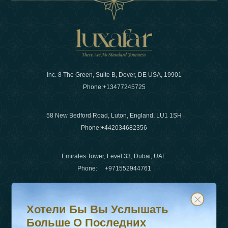
Inc. 8 The Green, Suite B, Dover, DE USA, 19901
Phone:
+13477245725
58 New Bedford Road, Luton, England, LU1 1SH
Phone:
+442034682356
Emirates Tower, Level 33, Dubai, UAE
Phone:
+971552944761
Хотели бы вы услышать больше о последних тенденц
Подпишитесь на нашу рассылку и будьте в курсе
Электронная почта
:
info@luxafar.com
Хотели Бы Вы Услышать
WhatsApp Нет
:
+442034682356
Больше О Последних
+971552944761