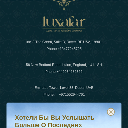
Inc. 8 The Green, Suite B, Dover, DE USA, 19901
Phone:
+13477245725
58 New Bedford Road, Luton, England, LU1 1SH
Phone:
+442034682356
Emirates Tower, Level 33, Dubai, UAE
Phone:
+971552944761
Хотели бы вы услышать больше о последних тенденц
Подпишитесь на нашу рассылку и будьте в курсе
Электронная почта
:
info@luxafar.com
Хотели Бы Вы Услышать
WhatsApp Нет
:
+442034682356
Больше О Последних
+971552944761