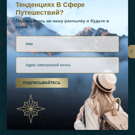
Тенденциях В Сфере
Путешествий?
Подпишитесь на нашу рассылку и будьте в
курсе
Ссылки
О Нас
ПОДПИСЫВАЙТЕСЬ
Виды Отдыха
Источники Вдохновения
Опыт
Магазин
Связаться