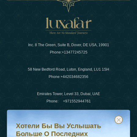
Inc. 8 The Green, Suite B, Dover, DE USA, 19901
Phone:
+13477245725
58 New Bedford Road, Luton, England, LU1 1SH
Phone:
+442034682356
Emirates Tower, Level 33, Dubai, UAE
Phone:
+971552944761
Хотели бы вы услышать больше о последних тенденц
Подпишитесь на нашу рассылку и будьте в курсе
Электронная почта
:
info@luxafar.com
Хотели Бы Вы Услышать
WhatsApp Нет
:
+442034682356
Больше О Последних
+971552944761