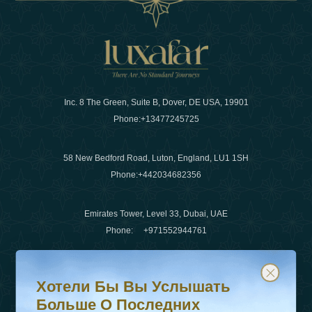
Inc. 8 The Green, Suite B, Dover, DE USA, 19901
Phone:
+13477245725
58 New Bedford Road, Luton, England, LU1 1SH
Phone:
+442034682356
Emirates Tower, Level 33, Dubai, UAE
Phone:
+971552944761
Хотели бы вы услышать больше о последних тенденц
Подпишитесь на нашу рассылку и будьте в курсе
Электронная почта
:
info@luxafar.com
Хотели Бы Вы Услышать
WhatsApp Нет
:
+442034682356
Больше О Последних
+971552944761