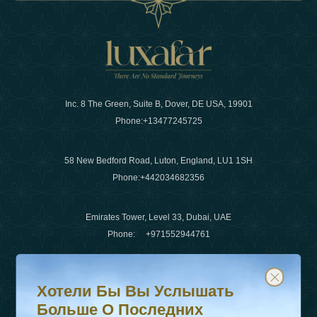
Inc. 8 The Green, Suite B, Dover, DE USA, 19901
Phone:
+13477245725
58 New Bedford Road, Luton, England, LU1 1SH
Phone:
+442034682356
Emirates Tower, Level 33, Dubai, UAE
Phone:
+971552944761
Хотели бы вы услышать больше о последних тенденц
Подпишитесь на нашу рассылку и будьте в курсе
Электронная почта
:
info@luxafar.com
Хотели Бы Вы Услышать
WhatsApp Нет
:
+442034682356
Больше О Последних
+971552944761