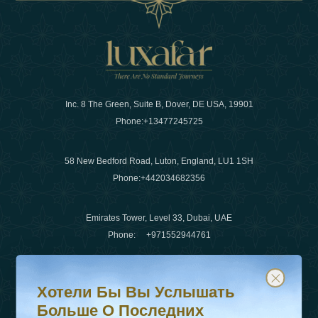
Inc. 8 The Green, Suite B, Dover, DE USA, 19901
Phone:
+13477245725
58 New Bedford Road, Luton, England, LU1 1SH
Phone:
+442034682356
Emirates Tower, Level 33, Dubai, UAE
Phone:
+971552944761
Хотели бы вы услышать больше о последних тенденц
Подпишитесь на нашу рассылку и будьте в курсе
Электронная почта
:
info@luxafar.com
Хотели Бы Вы Услышать
WhatsApp Нет
:
+442034682356
Больше О Последних
+971552944761