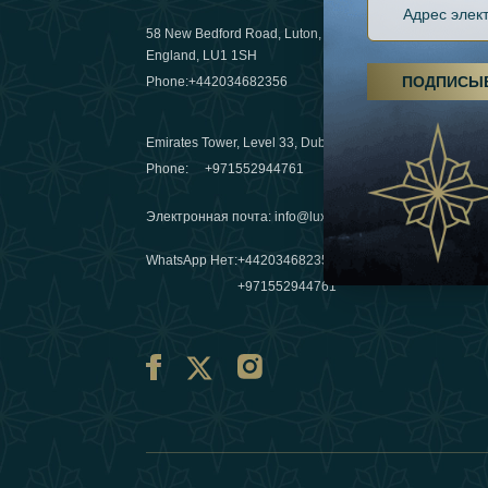
58 New Bedford Road, Luton,
Пешие пох
England, LU1 1SH
становятс
ПОДПИСЫ
Phone:
+442034682356
03 April 20
Emirates Tower, Level 33, Dubai, UAE
Зимние п
Phone:
+971552944761
путешеств
переопре
Электронная почта
:
info@luxafar.com
10 March 
WhatsApp Нет
:
+442034682356
+971552944761