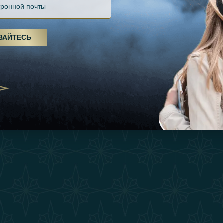
Файлов Cookie
Источники
Вдохновения
оды, спа-процедуры и йога: ОАЭ
Положения И Усл
я велнес-центром
Опыт
ВАЙТЕСЬ
Станьте Партнер
25
Магазин
Our Team
утешествия для
Связаться
енников из Эмиратов:
деление роскошного путешествия
2025