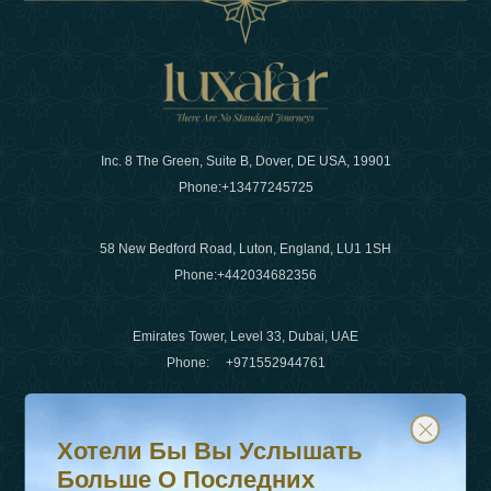
Inc. 8 The Green, Suite B, Dover, DE USA, 19901
Phone:
+13477245725
58 New Bedford Road, Luton, England, LU1 1SH
Phone:
+442034682356
Emirates Tower, Level 33, Dubai, UAE
Phone:
+971552944761
Хотели бы вы услышать больше о последних тенденц
Подпишитесь на нашу рассылку и будьте в курсе
Электронная почта
:
info@luxafar.com
Хотели Бы Вы Услышать
WhatsApp Нет
:
+442034682356
Больше О Последних
+971552944761